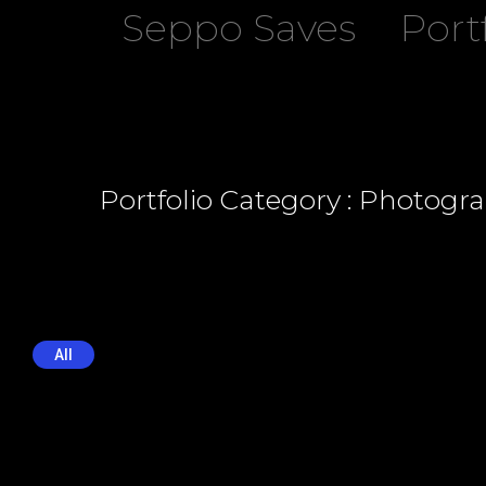
Seppo Saves
Port
Portfolio Category : Photogr
All