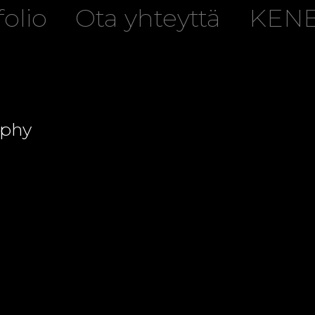
folio
Ota yhteyttä
KENB
aphy