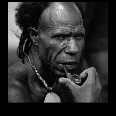
Papua Uusi-Guinea – Kuvareportaasi Apu-
lehdelle
Black & White
·
Photo Journalism
·
Travels